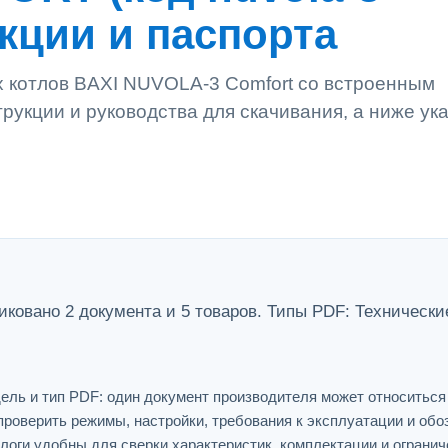
укции и паспорта
х котлов BAXI NUVOLA-3 Comfort со встроенным
рукции и руководства для скачивания, а ниже ук
вано 2 документа и 5 товаров. Типы PDF: Технические
ель и тип PDF: один документ производителя может относитьс
проверить режимы, настройки, требования к эксплуатации и обо
логи удобны для сверки характеристик, комплектации и огранич