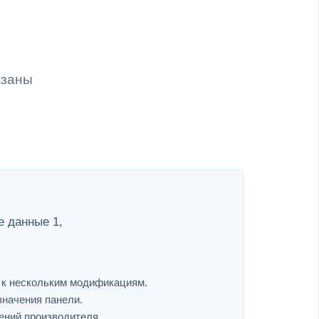
азаны
 данные 1,
я к нескольким модификациям.
значения панели.
ений производителя.