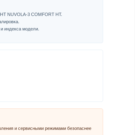
RT HT NUVOLA-3 COMFORT HT.
алировка.
 и индекса модели.
авления и сервисными режимами безопаснее