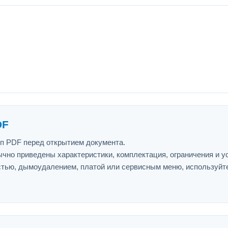
DF
ип PDF перед открытием документа.
ычно приведены характеристики, комплектация, ограничения и у
астью, дымоудалением, платой или сервисным меню, используйт