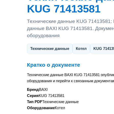
KUG 71413581
Технические данные KUG 71413581: 
данные BAXI KUG 71413581. Документ
оборудования
Технические данные
Котел
KUG 71413
Кратко о документе
Технические данные BAXI KUG 71413581 опублик
оборудования и перейти к связанным документам
Бренд
BAXI
Серия
KUG 71413581
Тип PDF
Технические данные
Оборудование
Котел