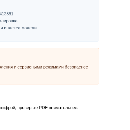
413581.
алировка.
 и индекса модели.
авления и сервисными режимами безопаснее
 цифрой, проверьте PDF внимательнее: