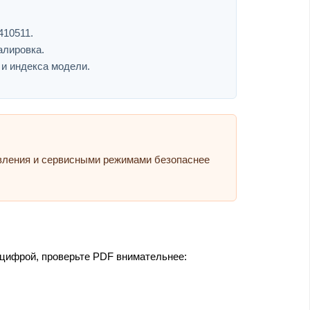
410511.
алировка.
 и индекса модели.
авления и сервисными режимами безопаснее
 цифрой, проверьте PDF внимательнее: