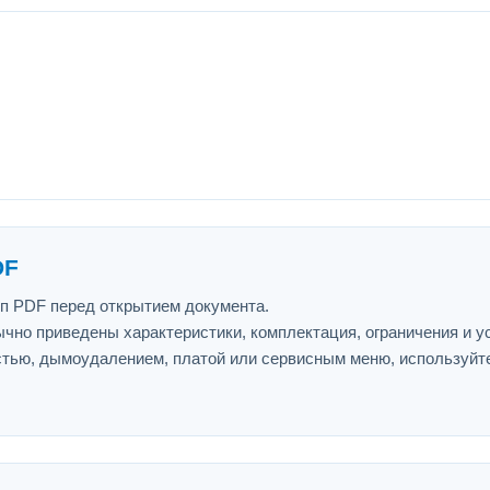
DF
ип PDF перед открытием документа.
ычно приведены характеристики, комплектация, ограничения и у
астью, дымоудалением, платой или сервисным меню, используйт