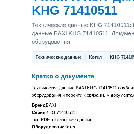
KHG 71410511
Технические данные KHG 71410511: 
данные BAXI KHG 71410511. Документ
оборудования
Технические данные
Котел
KHG 71410
Кратко о документе
Технические данные BAXI KHG 71410511 опублик
оборудования и перейти к связанным документам
Бренд
BAXI
Серия
KHG 71410511
Тип PDF
Технические данные
Оборудование
Котел