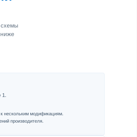
и схемы
 ниже
 1.
я к нескольким модификациям.
ений производителя.