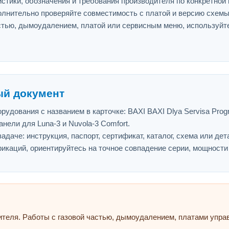
истики, обозначения и требования производителя по конкретной
олнительно проверяйте совместимость с платой и версию схемы
астью, дымоудалением, платой или сервисным меню, используйт
ый документ
дования с названием в карточке: BAXI BAXI Dlya Servisa Progra
нели для Luna-3 и Nuvola-3 Comfort.
адаче: инструкция, паспорт, сертификат, каталог, схема или дет
икаций, ориентируйтесь на точное совпадение серии, мощности
ителя. Работы с газовой частью, дымоудалением, платами упр