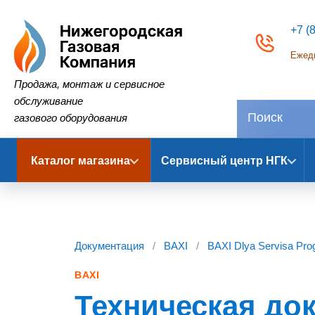
+7 (
Ежедн
Нижегородская Газовая Компания
Продажа, монтаж и сервисное
обслуживание
газового оборудования
Каталог магазина
Сервисный центр НГК
Документация
/
BAXI
/
BAXI Dlya Servisa Prog
BAXI
Техническая док