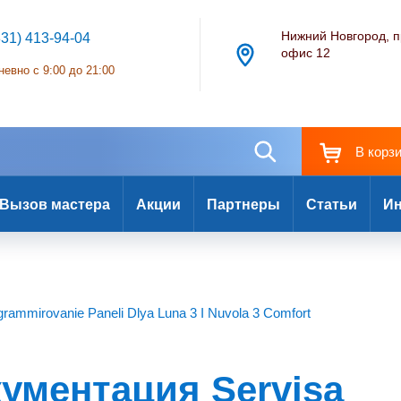
Нижний Новгород, п
831) 413-94-04
офис 12
евно с 9:00 до 21:00
В корз
Вызов мастера
Акции
Партнеры
Статьи
Ин
rammirovanie Paneli Dlya Luna 3 I Nuvola 3 Comfort
ументация Servisa