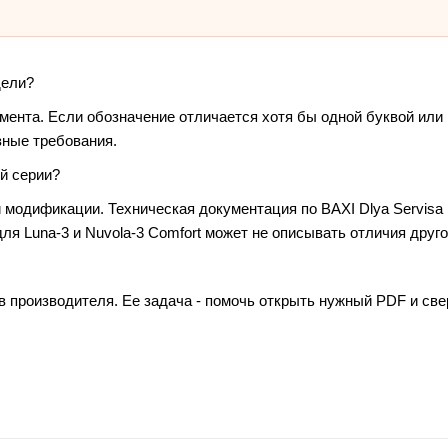
дели?
умента. Если обозначение отличается хотя бы одной буквой или
зные требования.
й серии?
модификации. Техническая документация по BAXI Dlya Servisa Pr
я Luna-3 и Nuvola-3 Comfort может не описывать отличия друго
в производителя. Ее задача - помочь открыть нужный PDF и св