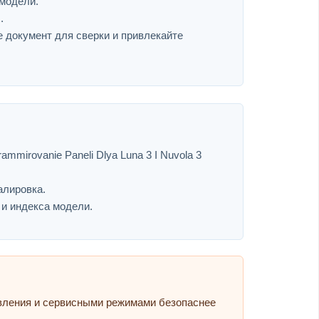
 модели.
.
е документ для сверки и привлекайте
mmirovanie Paneli Dlya Luna 3 I Nuvola 3
алировка.
 и индекса модели.
авления и сервисными режимами безопаснее