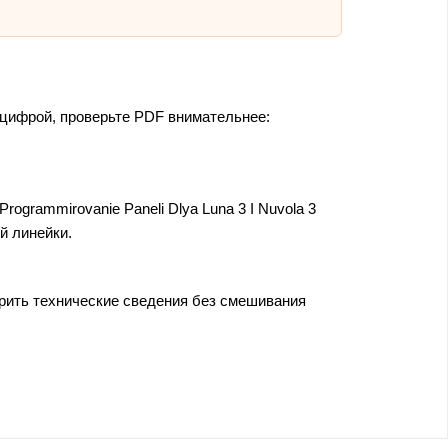
 цифрой, проверьте PDF внимательнее:
ogrammirovanie Paneli Dlya Luna 3 I Nuvola 3
й линейки.
ерить технические сведения без смешивания