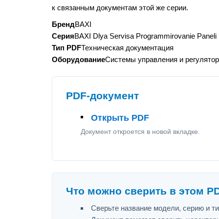
к связанным документам этой же серии.
Бренд
BAXI
Серия
BAXI Dlya Servisa Programmirovanie Paneli 
Тип PDF
Техническая документация
Оборудование
Системы управления и регулято
PDF-документ
Открыть PDF
Документ откроется в новой вкладке.
Что можно сверить в этом P
Сверьте название модели, серию и т