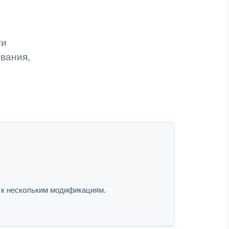
ги
ивания,
я к нескольким модификациям.