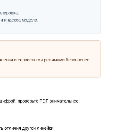
алировка.
 и индекса модели.
авления и сервисными режимами безопаснее
 цифрой, проверьте PDF внимательнее:
ь отличия другой линейки.