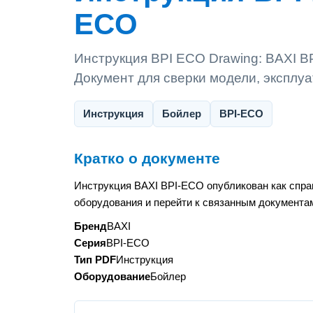
ECO
Инструкция BPI ECO Drawing: BAXI B
Документ для сверки модели, эксплу
Инструкция
Бойлер
BPI-ECO
Кратко о документе
Инструкция BAXI BPI-ECO опубликован как спра
оборудования и перейти к связанным документам
Бренд
BAXI
Серия
BPI-ECO
Тип PDF
Инструкция
Оборудование
Бойлер