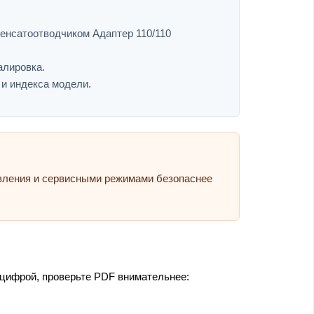
денсатоотводчиком Адаптер 110/110
алировка.
 и индекса модели.
авления и сервисными режимами безопаснее
 цифрой, проверьте PDF внимательнее: