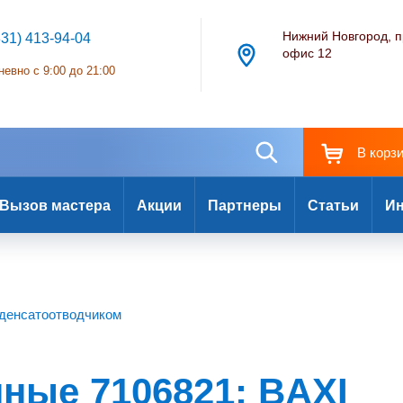
Нижний Новгород, п
831) 413-94-04
офис 12
евно с 9:00 до 21:00
В корз
Вызов мастера
Акции
Партнеры
Статьи
Ин
нденсатоотводчиком
ные 7106821: BAXI