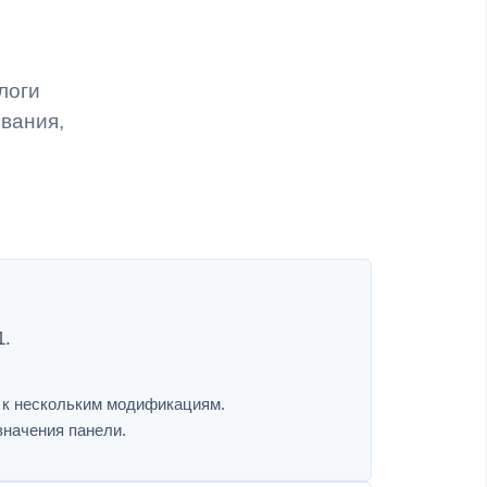
алоги
ивания,
1.
я к нескольким модификациям.
значения панели.