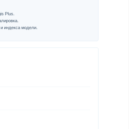
s Plus.
алировка.
 и индекса модели.