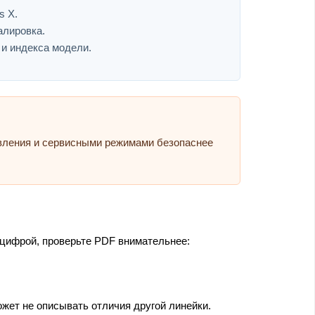
s X.
алировка.
 и индекса модели.
авления и сервисными режимами безопаснее
 цифрой, проверьте PDF внимательнее:
жет не описывать отличия другой линейки.