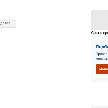
одства
Снят с пр
Подбе
Провер
монтаж
Монт