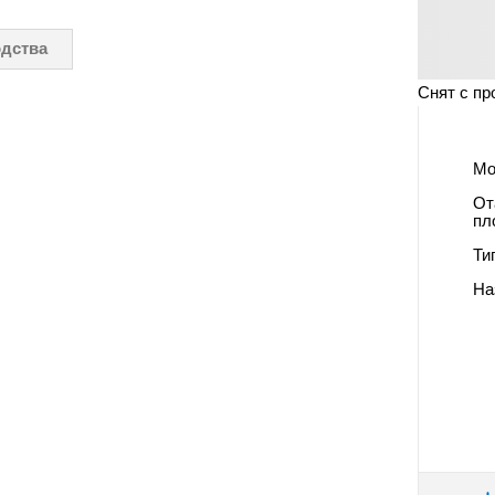
одства
Снят с пр
Мо
От
пл
Ти
На