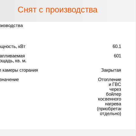
Снят с производства
оизводства
щность, кВт
60.1
апливаемая
601
ощадь, кв. м.
п камеры сгорания
Закрытая
значение
Отопление
и ГВС
через
бойлер
косвенного
нагрева
(приобретается
отдельно)