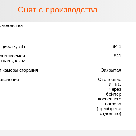
Снят с производства
оизводства
щность, кВт
84.1
апливаемая
841
ощадь, кв. м.
п камеры сгорания
Закрытая
значение
Отопление
и ГВС
через
бойлер
косвенного
нагрева
(приобретается
отдельно)