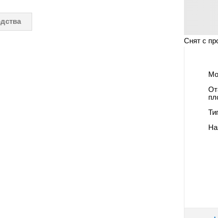
одства
Снят с пр
Мо
От
пл
Ти
На