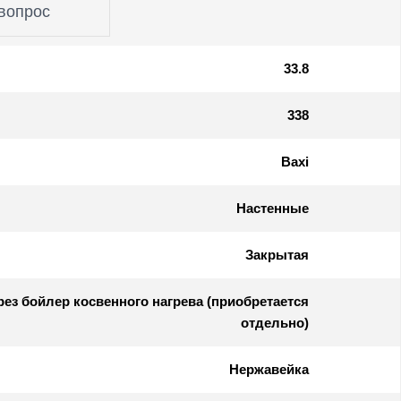
вопрос
33.8
338
Baxi
Настенные
Закрытая
ез бойлер косвенного нагрева (приобретается
отдельно)
Нержавейка