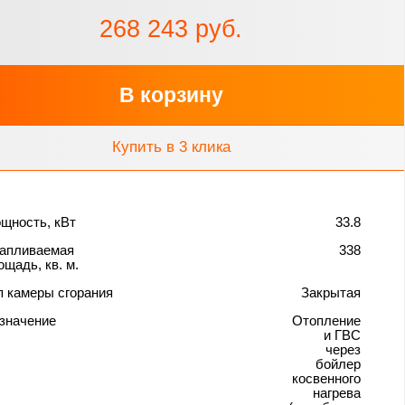
268 243 руб.
В корзину
Купить в 3 клика
щность, кВт
33.8
апливаемая
338
ощадь, кв. м.
п камеры сгорания
Закрытая
значение
Отопление
и ГВС
через
бойлер
косвенного
нагрева