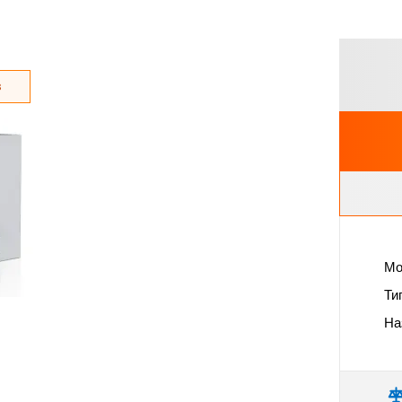
з
Мо
Ти
На