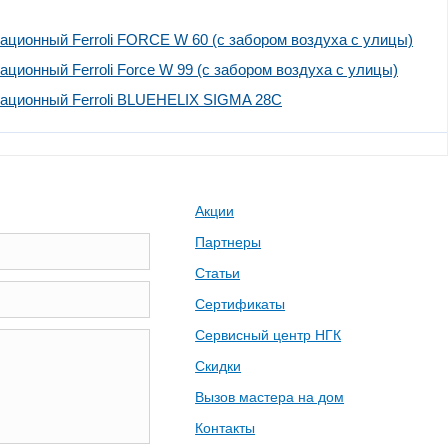
ационный Ferroli FORCE W 60 (с забором воздуха с улицы)
ационный Ferroli Force W 99 (с забором воздуха с улицы)
сационный Ferroli BLUEHELIX SIGMA 28C
Акции
Партнеры
Статьи
Сертификаты
Сервисный центр НГК
Скидки
Вызов мастера на дом
Контакты