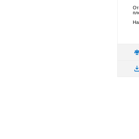
От
пл
На