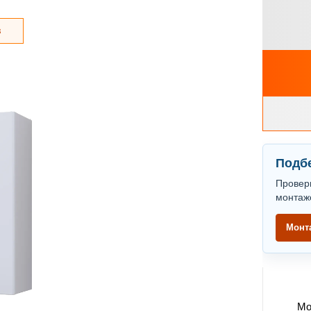
з
Подбе
Провер
монтаж
Монт
Мо