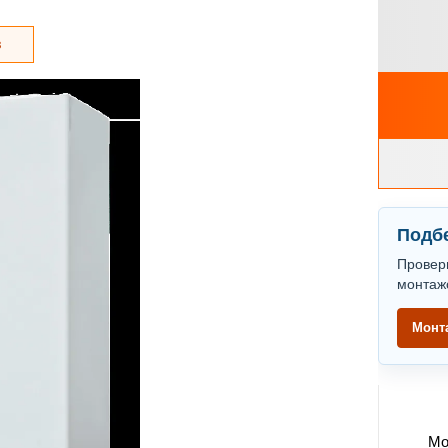
з
Подбе
Провер
монтаж
Монт
Мо