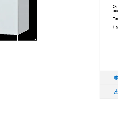
От
пл
Ти
На