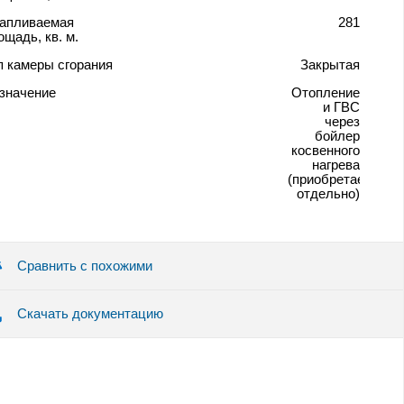
апливаемая
281
ощадь, кв. м.
п камеры сгорания
Закрытая
значение
Отопление
и ГВС
через
бойлер
косвенного
нагрева
(приобретается
отдельно)
Сравнить с похожими
Скачать документацию