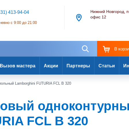
Нижний Новгород, п
831) 413-94-04
офис 12
евно с 9:00 до 21:00
В корз
Вызов мастера
Акции
Партнеры
Статьи
Ин
польный Lamborghini FUTURIA FCL B 320
азовый одноконтурн
RIA FCL B 320