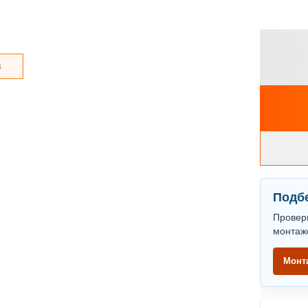
з
Подбе
Провер
монтаж
Монт