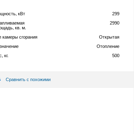
щность, кВт
299
апливаемая
2990
ощадь, кв. м.
п камеры сгорания
Открытая
значение
Отопление
, кг.
500
Сравнить с похожими