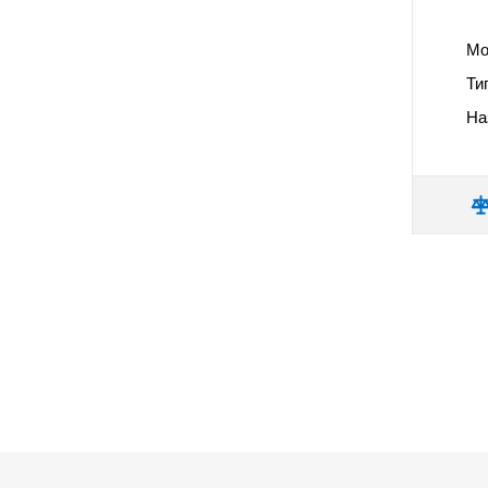
Мо
Ти
На