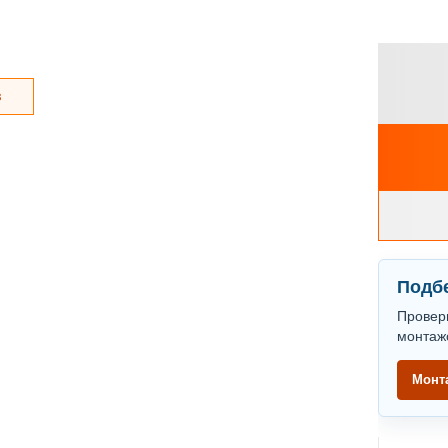
з
Подбе
Провер
монтаж
Монт