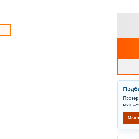
з
Подбе
Провер
монтаж
Монт