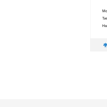
Мо
Ти
На