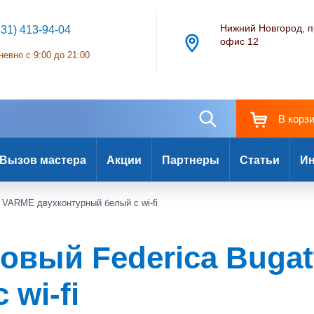
Нижний Новгород, п
831) 413-94-04
офис 12
евно с 9:00 до 21:00
В корз
Вызов мастера
Акции
Партнеры
Статьи
Ин
8 VARME двухконтурный белый с wi-fi
овый Federica Bugatt
 wi-fi