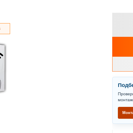
з
Подбе
Провер
монтаж
Монт