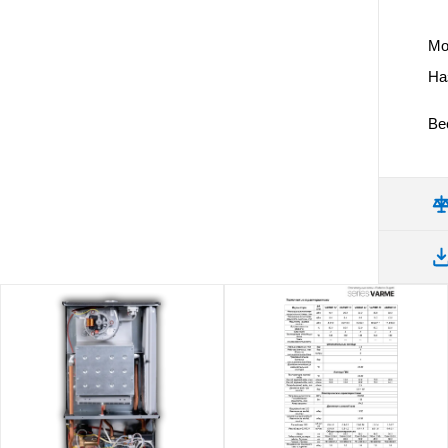
Мо
На
Вес