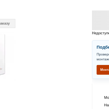
заказу
Недоступе
Подбе
Провер
монтаж
Монт
Мо
На