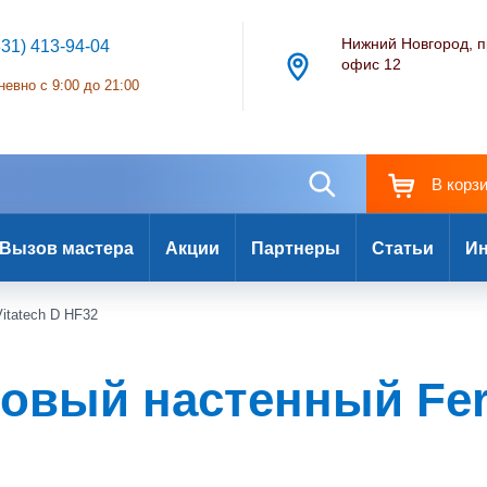
Нижний Новгород, п
831) 413-94-04
офис 12
евно с 9:00 до 21:00
В корз
Вызов мастера
Акции
Партнеры
Статьи
Ин
Vitatech D HF32
овый настенный Ferr