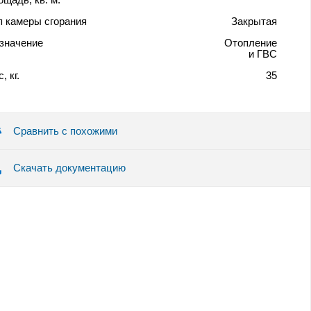
п камеры сгорания
Закрытая
значение
Отопление
и ГВС
, кг.
35
Сравнить с похожими
Скачать документацию