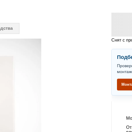
одства
Снят с пр
Подбе
Провер
монтаж
Монт
Мо
От
пл