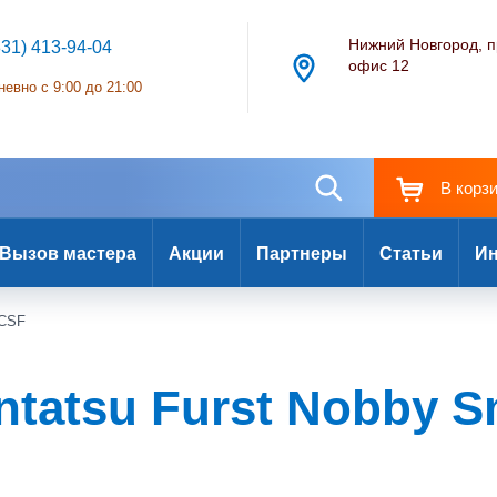
Нижний Новгород, п
831) 413-94-04
офис 12
евно с 9:00 до 21:00
В корз
Вызов мастера
Акции
Партнеры
Статьи
Ин
2CSF
tatsu Furst Nobby Sm