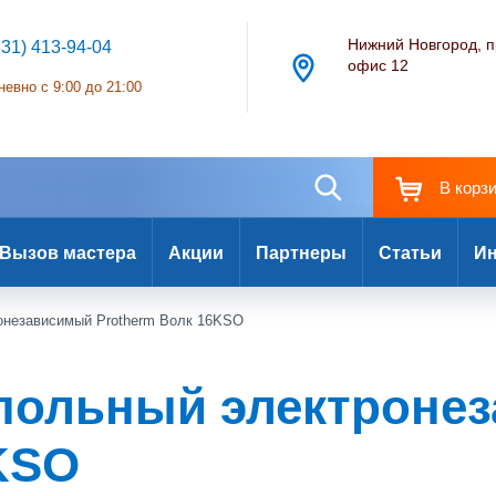
Нижний Новгород, п
831) 413-94-04
офис 12
евно с 9:00 до 21:00
В корз
Вызов мастера
Акции
Партнеры
Статьи
Ин
ронезависимый Protherm Волк 16KSO
апольный электроне
KSO