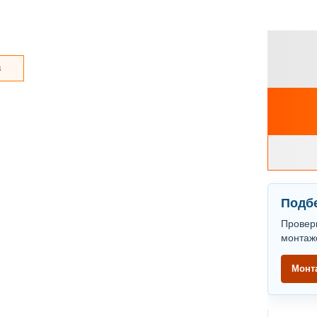
з
Подбе
Провер
монтаж
Монт