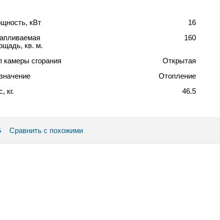
щность, кВт
16
апливаемая
160
ощадь, кв. м.
п камеры сгорания
Открытая
значение
Отопление
, кг.
46.5
Сравнить с похожими