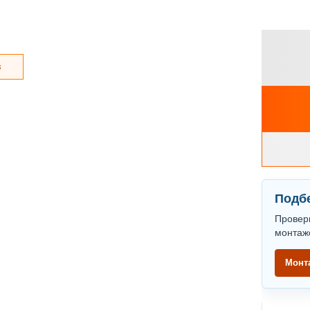
з
Подбе
Провер
монтаж
Монт