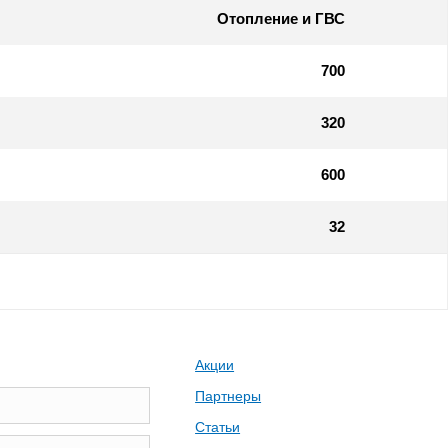
Отопление и ГВС
700
320
600
32
Акции
Партнеры
Статьи