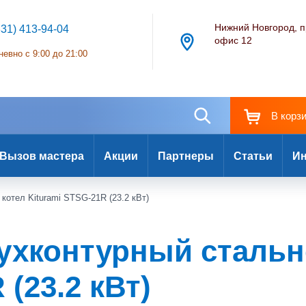
Нижний Новгород, п
831) 413-94-04
офис 12
евно с 9:00 до 21:00
В корз
Вызов мастера
Акции
Партнеры
Статьи
Ин
котел Kiturami STSG-21R (23.2 кВт)
вухконтурный сталь
(23.2 кВт)