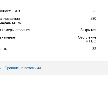
щность, кВт
23
апливаемая
230
ощадь, кв. м.
п камеры сгорания
Закрытая
значение
Отопление
и ГВС
, кг.
32
Сравнить с похожими