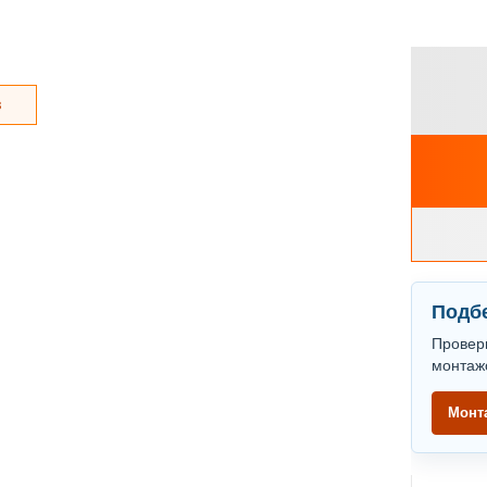
з
Подбе
Провер
монтаж
Монт