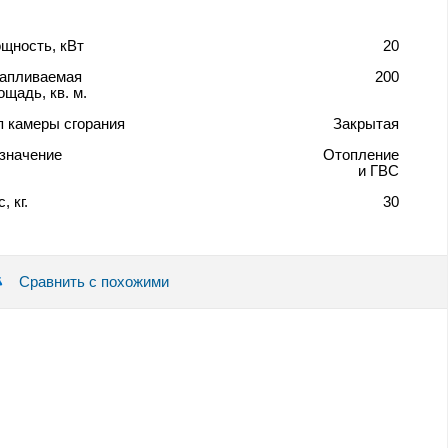
щность, кВт
20
апливаемая
200
ощадь, кв. м.
п камеры сгорания
Закрытая
значение
Отопление
и ГВС
, кг.
30
Сравнить с похожими