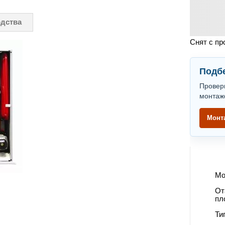
одства
Снят с пр
Подбе
Провер
монтаж
Монт
Мо
От
пл
Ти