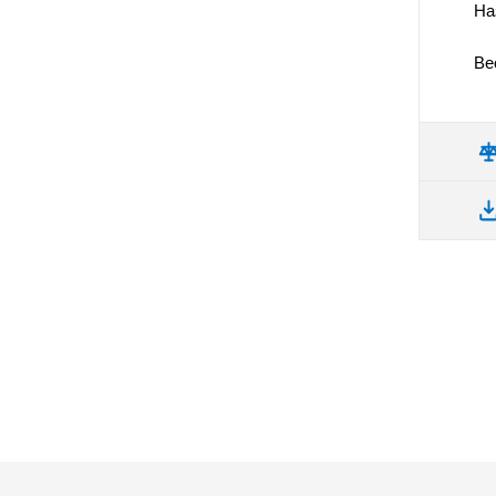
На
Вес